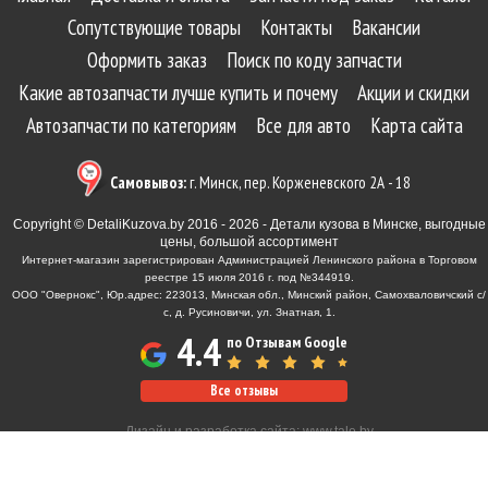
Сопутствующие товары
Контакты
Вакансии
Оформить заказ
Поиск по коду запчасти
Какие автозапчасти лучше купить и почему
Акции и скидки
Автозапчасти по категориям
Все для авто
Карта сайта
Самовывоз:
г. Минск, пер. Корженевского 2А - 18
Copyright © DetaliKuzova.by 2016 - 2026 - Детали кузова в Минске, выгодные
цены, большой ассортимент
Интернет-магазин зарегистрирован Администрацией Ленинского района в Торговом
реестре 15 июля 2016 г. под №344919.
ООО "Овернокс", Юр.адрес: 223013, Минская обл., Минский район, Самохваловичский с/
с, д. Русиновичи, ул. Знатная, 1.
4.4
по Отзывам Google
Все отзывы
Дизайн и разработка сайта:
www.tale.by