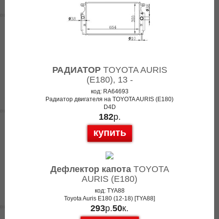
РАДИАТОР
TOYOTA AURIS
(E180), 13 -
код: RA64693
Радиатор двигателя на TOYOTA AURIS (E180)
D4D
182
р.
купить
Дефлектор капота
TOYOTA
AURIS (E180)
код: TYA88
Toyota Auris E180 (12-18) [TYA88]
293
р.
50
к.