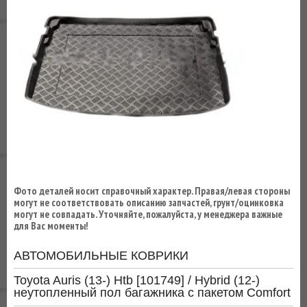
ВЫ
ЭКОНОМИТЕ
НА
ДОСТАВКЕ!
Фото деталей носит справочный характер. Правая/левая стороны
могут не соответствовать описанию запчастей, грунт/оцинковка
могут не совпадать. Уточняйте, пожалуйста, у менеджера важные
для Вас моменты!
АВТОМОБИЛЬНЫЕ КОВРИКИ
Toyota Auris (13-) Htb [101749] / Hybrid (12-)
неутопленный пол багажника с пакетом Сomfort