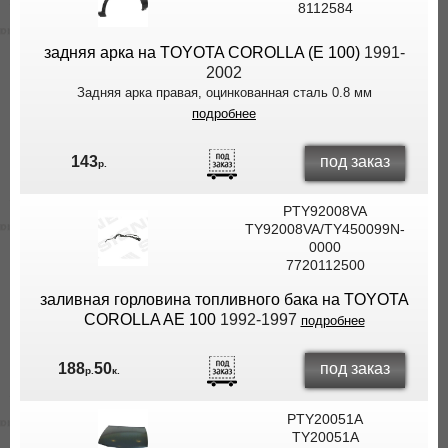
8112584
задняя арка на TOYOTA COROLLA (E 100)
1991-
2002
Задняя арка правая, оцинкованная сталь 0.8 мм
подробнее
под заказ
143
р.
PTY92008VA
TY92008VA/TY450099N-
0000
7720112500
заливная горловина топливного бака на TOYOTA
COROLLA AE 100
1992-1997
подробнее
под заказ
188
50
р.
к.
PTY20051A
TY20051A