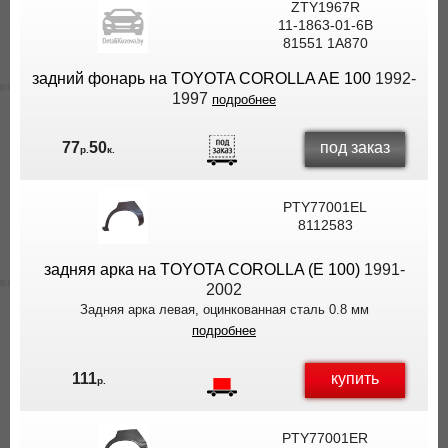
ZTY1967R
11-1863-01-6B
81551 1A870
задний фонарь на TOYOTA COROLLA AE 100
1992-
1997
подробнее
под заказ
77
50
р.
к.
PTY77001EL
8112583
задняя арка на TOYOTA COROLLA (E 100)
1991-
2002
Задняя арка левая, оцинкованная сталь 0.8 мм
подробнее
купить
111
р.
PTY77001ER