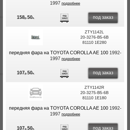
1997
подробнее
под заказ
158
50
р.
к.
ZTY1142L
20-3276-B5-6B
81110 1E280
передняя фара на TOYOTA COROLLA AE 100
1992-
1997
подробнее
под заказ
107
50
р.
к.
ZTY1142R
20-3275-B5-6B
81110 1E180
передняя фара на TOYOTA COROLLA AE 100
1992-
1997
подробнее
под заказ
107
50
р.
к.