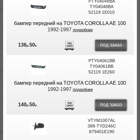
PTY04048BA
ВЫ
TY04048BA
52119 1E010
ЭКОНОМИТЕ
НА
бампер передний на TOYOTA COROLLA AE 100
ДОСТАВКЕ!
1992-1997
подробнее
под заказ
136
50
р.
к.
PTY04061BB
TY04061BB
52119 1E260
бампер передний на TOYOTA COROLLA AE 100
1992-1997
подробнее
под заказ
140
50
р.
к.
VTYM1007AL
388-TYD246C
879401E190