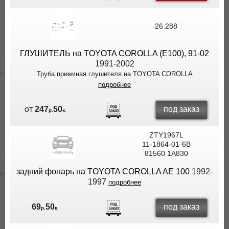
26.288
ГЛУШИТЕЛЬ на TOYOTA COROLLA (E100), 91-02
1991-2002
Труба приемная глушителя на TOYOTA COROLLA
подробнее
под заказ
от
247
50
р.
к.
ZTY1967L
11-1864-01-6B
81560 1A830
задний фонарь на TOYOTA COROLLA AE 100
1992-
1997
подробнее
под заказ
69
50
р.
к.