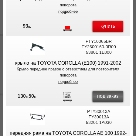
поворота
подробнее
купить
93
р.
PTY10065BR
TY2600160-0R00
53801 1E800
крыло на TOYOTA COROLLA (E100)
1991-2002
Крыло переднее правое с отверстием для повторителя
поворота
подробнее
под заказ
130
50
р.
к.
PTY30013A
TY30013A
53201 1A030
передняя рама на TOYOTA COROLLA AE 100
1992-