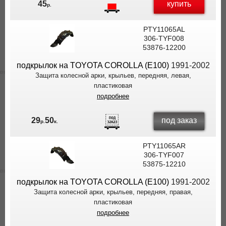
купить
45
р.
PTY11065AL
306-TYF008
53876-12200
подкрылок на TOYOTA COROLLA (E100)
1991-2002
Защита колесной арки, крыльев, передняя, левая,
пластиковая
подробнее
под заказ
29
50
р.
к.
PTY11065AR
306-TYF007
53875-12210
подкрылок на TOYOTA COROLLA (E100)
1991-2002
Защита колесной арки, крыльев, передняя, правая,
пластиковая
подробнее