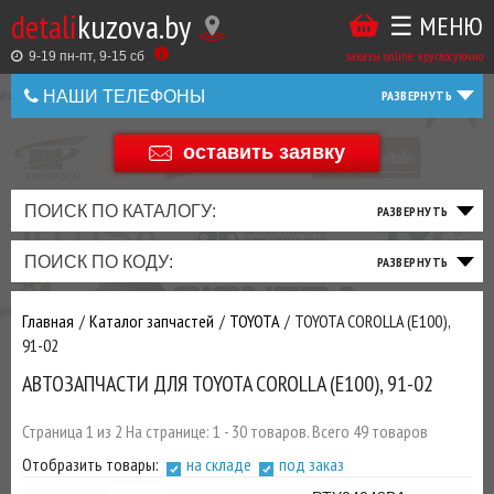
detali
kuzova.by
☰ МЕНЮ
Купить
ТАКЖЕ
ВЫ
заказы online: круглосуточно
в
9-19 пн-пт, 9-15 cб
МОЖЕТЕ
НАШИ ТЕЛЕФОНЫ
1
У
клик
НАС
оставить заявку
+375 44 586 05 44
ЗАКАЗАТЬ
+375 25 925 8 123
ПОИСК ПО КАТАЛОГУ:
ТО
ТОРМОЗНАЯ
ПОДВЕСКА
ТРАНСМИССИЯ
ДВИГАТЕЛЬ
ЭЛЕКТРИКА
+375
Беларусь
ПОИСК ПО КОДУ:
И
СИСТЕМА
И
И
И
И
+375
ФИЛЬТРА
РУЛЕВОЕ
ПРИВОД
ВЫХЛОП
ОСВЕЩЕНИЕ
Главная
Каталог запчастей
TOYOTA
TOYOTA COROLLA (E100),
ДОБАВИВ
91-02
РАСХОДНИКИ
,
АВТОЗАПЧАСТИ ДЛЯ TOYOTA COROLLA (E100), 91-02
МАСЛА
И ДРУГИЕ
ЗАПЧАСТИ К
Страница 1 из 2 На странице: 1 - 30 товаров. Всего 49 товаров
ЗАКАЗУ ЧЕРЕЗ
Отобразить товары:
на складе
под заказ
МЕНЕДЖЕРА