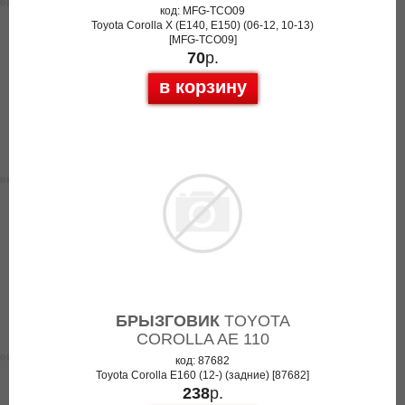
код: MFG-TCO09
Toyota Corolla X (E140, E150) (06-12, 10-13)
[MFG-TCO09]
70
р.
в корзину
БРЫЗГОВИК
TOYOTA
COROLLA AE 110
код: 87682
Toyota Corolla E160 (12-) (задние) [87682]
238
р.