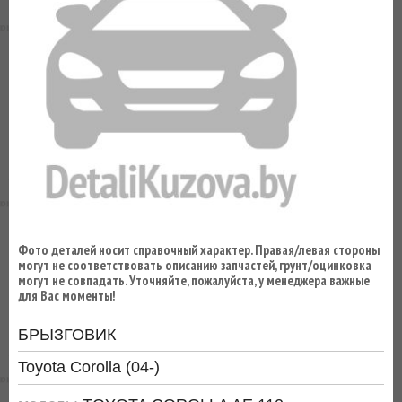
ВЫ
ЭКОНОМИТЕ
НА
ДОСТАВКЕ!
Фото деталей носит справочный характер. Правая/левая стороны
могут не соответствовать описанию запчастей, грунт/оцинковка
могут не совпадать. Уточняйте, пожалуйста, у менеджера важные
для Вас моменты!
БРЫЗГОВИК
Toyota Corolla (04-)