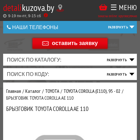
detali
kuzova.by
☰ МЕНЮ
Купить
ТАКЖЕ
ВЫ
заказы online: круглосуточно
в
9-19 пн-пт, 9-15 cб
МОЖЕТЕ
НАШИ ТЕЛЕФОНЫ
1
У
клик
Оставить
НАС
оставить заявку
+375 44 586 05 44
отзыв
ЗАКАЗАТЬ
+375 25 925 8 123
ПОИСК ПО КАТАЛОГУ:
ТО
ТОРМОЗНАЯ
ПОДВЕСКА
ТРАНСМИССИЯ
ДВИГАТЕЛЬ
ЭЛЕКТРИКА
+375
Беларусь
ПОИСК ПО КОДУ:
И
СИСТЕМА
И
И
И
И
+375
ФИЛЬТРА
РУЛЕВОЕ
ПРИВОД
ВЫХЛОП
ОСВЕЩЕНИЕ
Оценить
Главная
Каталог
TOYOTA
TOYOTA COROLLA (E110), 95 - 02
товар
ДОБАВИВ
БРЫЗГОВИК TOYOTA COROLLA AE 110
РАСХОДНИКИ
,
БРЫЗГОВИК TOYOTA COROLLA AE 110
МАСЛА
И ДРУГИЕ
ЗАПЧАСТИ К
ЗАКАЗУ ЧЕРЕЗ
МЕНЕДЖЕРА