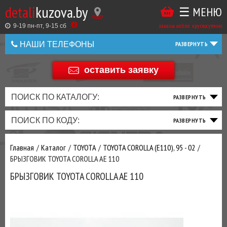
detali
kuzova.by
☰ МЕНЮ
Купить
ТАКЖЕ
ВЫ
заказы online: круглосуточно
в
9-19 пн-пт, 9-15 cб
МОЖЕТЕ
НАШИ ТЕЛЕФОНЫ
1
У
клик
Оставить
НАС
оставить заявку
+375 44 586 05 44
отзыв
ЗАКАЗАТЬ
+375 25 925 8 123
ПОИСК ПО КАТАЛОГУ:
ТО
ТОРМОЗНАЯ
ПОДВЕСКА
ТРАНСМИССИЯ
ДВИГАТЕЛЬ
ЭЛЕКТРИКА
+375
Беларусь
ПОИСК ПО КОДУ:
И
СИСТЕМА
И
И
И
И
+375
ФИЛЬТРА
РУЛЕВОЕ
ПРИВОД
ВЫХЛОП
ОСВЕЩЕНИЕ
Оценить
Главная
Каталог
TOYOTA
TOYOTA COROLLA (E110), 95 - 02
товар
ДОБАВИВ
БРЫЗГОВИК TOYOTA COROLLA AE 110
РАСХОДНИКИ
,
БРЫЗГОВИК TOYOTA COROLLA AE 110
МАСЛА
И ДРУГИЕ
ЗАПЧАСТИ К
ЗАКАЗУ ЧЕРЕЗ
МЕНЕДЖЕРА