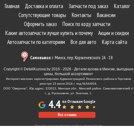
Главная
Доставка и оплата
Запчасти под заказ
Каталог
Сопутствующие товары
Контакты
Вакансии
Оформить заказ
Поиск по коду запчасти
Какие автозапчасти лучше купить и почему
Акции и скидки
Автозапчасти по категориям
Все для авто
Карта сайта
Самовывоз:
г. Минск, пер. Корженевского 2А - 18
Copyright © DetaliKuzova.by 2016 - 2026 - Детали кузова в Минске, выгодные
цены, большой ассортимент
Интернет-магазин зарегистрирован Администрацией Ленинского района в Торговом
реестре 15 июля 2016 г. под №344919.
ООО "Овернокс", Юр.адрес: 223013, Минская обл., Минский район, Самохваловичский с/
с, д. Русиновичи, ул. Знатная, 1.
4.4
по Отзывам Google
Все отзывы
Дизайн и разработка сайта:
www.tale.by