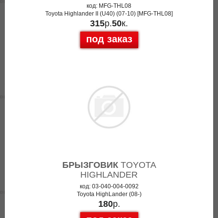
код: MFG-THL08
Toyota Highlander II (U40) (07-10) [MFG-THL08]
315
р.
50
к.
под заказ
БРЫЗГОВИК
TOYOTA
HIGHLANDER
код: 03-040-004-0092
Toyota HighLander (08-)
180
р.