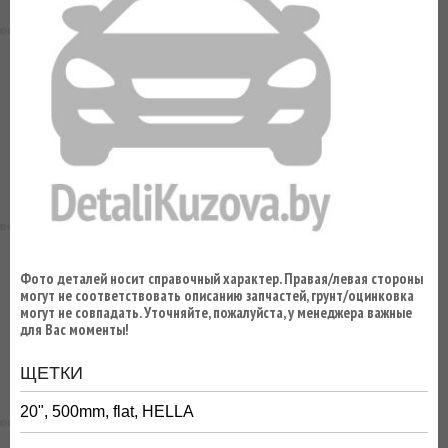
ВЫ
ЭКОНОМИТЕ
НА
ДОСТАВКЕ!
Фото деталей носит справочный характер. Правая/левая стороны
могут не соответствовать описанию запчастей, грунт/оцинковка
могут не совпадать. Уточняйте, пожалуйста, у менеджера важные
для Вас моменты!
ЩЕТКИ
20", 500mm, flat, HELLA