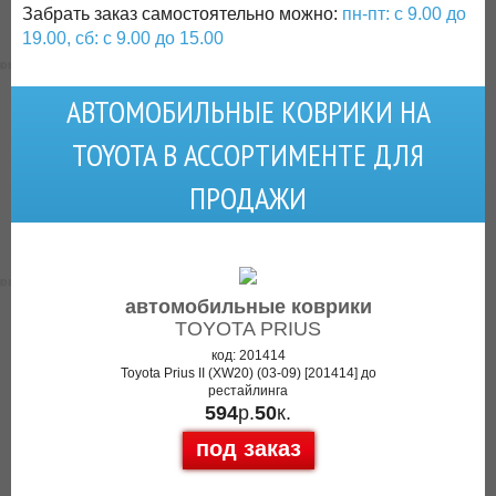
Забрать заказ самостоятельно можно:
пн-пт: с 9.00 до
19.00, сб: с 9.00 до 15.00
АВТОМОБИЛЬНЫЕ КОВРИКИ НА
TOYOTA В АССОРТИМЕНТЕ ДЛЯ
ПРОДАЖИ
автомобильные коврики
TOYOTA PRIUS
код: 201414
Toyota Prius II (XW20) (03-09) [201414] до
рестайлинга
594
р.
50
к.
под заказ