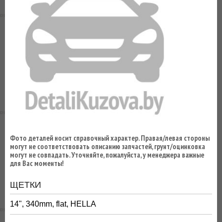
ВЫ
ЭКОНОМИТЕ
НА
ДОСТАВКЕ!
Фото деталей носит справочный характер. Правая/левая стороны
могут не соответствовать описанию запчастей, грунт/оцинковка
могут не совпадать. Уточняйте, пожалуйста, у менеджера важные
для Вас моменты!
ЩЕТКИ
14", 340mm, flat, HELLA