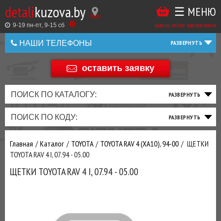
detali
kuzova.by
☰ МЕНЮ
Купить
ТАКЖЕ
ВЫ
заказы online: круглосуточно
в
9-19 пн-пт, 9-15 cб
МОЖЕТЕ
НАШИ ТЕЛЕФОНЫ
1
У
клик
Оставить
НАС
оставить заявку
+375 44 586 05 44
отзыв
ЗАКАЗАТЬ
+375 25 925 8 123
ПОИСК ПО КАТАЛОГУ:
ТО
ТОРМОЗНАЯ
ПОДВЕСКА
ТРАНСМИССИЯ
ДВИГАТЕЛЬ
ЭЛЕКТРИКА
+375
Беларусь
ПОИСК ПО КОДУ:
И
СИСТЕМА
И
И
И
И
+375
ФИЛЬТРА
РУЛЕВОЕ
ПРИВОД
ВЫХЛОП
ОСВЕЩЕНИЕ
Оценить
Главная
Каталог
TOYOTA
TOYOTA RAV 4 (XA10), 94-00
ЩЕТКИ
товар
ДОБАВИВ
TOYOTA RAV 4 I, 07.94 - 05.00
РАСХОДНИКИ
,
ЩЕТКИ TOYOTA RAV 4 I, 07.94 - 05.00
МАСЛА
И ДРУГИЕ
ЗАПЧАСТИ К
ЗАКАЗУ ЧЕРЕЗ
МЕНЕДЖЕРА