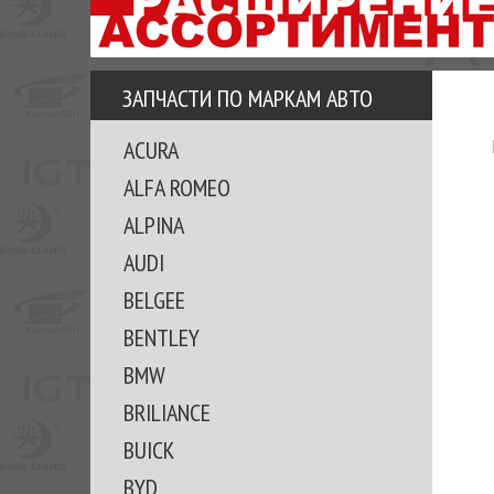
АЗУ
ЕЗ
ЕДЖЕРА
ЗАПЧАСТИ ПО МАРКАМ АВТО
ОМИТЕ
ACURA
ВКЕ!
ALFA ROMEO
ALPINA
AUDI
BELGEE
BENTLEY
BMW
BRILIANCE
BUICK
BYD