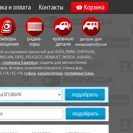
ка и оплата
Контакты
Корзина
а по Минску
Вакансии
а по Беларуси
риборы
радиа­
кузовные
детали для
воз
вещения
торы
детали
микро­автобусов
ой ассортимент запчастей для AUDI, BMW, CHRYSLER,
ы оплаты
NISSAN, OPEL, PEUGEOT, RENAULT, SKODA, SUBARU,
а,
спойлеры бампера
), защиты для автомобилей,
ры, фонари, указатели поворота, стекла фар,
3, r14, r15, r16,
гофры
,
катализаторы
,
топливные баки
,