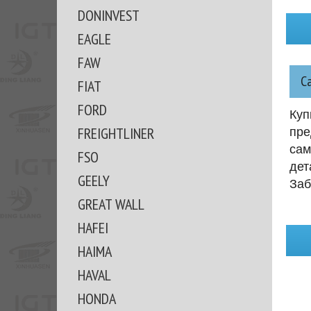
DONINVEST
EAGLE
FAW
С
FIAT
FORD
Куп
FREIGHTLINER
пре
сам
FSO
дет
GEELY
Заб
GREAT WALL
HAFEI
HAIMA
HAVAL
HONDA