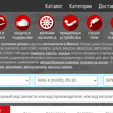
Каталог
Категории
Достав
Доставк
Доставк
и и
защита и
колпаки
прицепные
глуши­
п
Самовы
оги
подкрылки
на колеса
устройства
тели
ос
ь кузовные детали
и другие
автозапчасти в Минске
. Низкие цены, больш
Способ
EN, DAEWOO, FIAT, FORD, HONDA, LEXUS, MAZDA, MERCEDES, MITSUBISHI, 
A, VOLVO, VW (арки,
бампера
,
капоты
,
крылья
, пороги, молдинги бампер
телей, радиаторов обогрева салона и кондиционера, оптики для авто (фа
вотуманки), ремкоплекты,
автомобильные коврики
,
колпаки на диски
: r1
опы
,
автохимия
,
автокосметика
,
масла и смазки
.