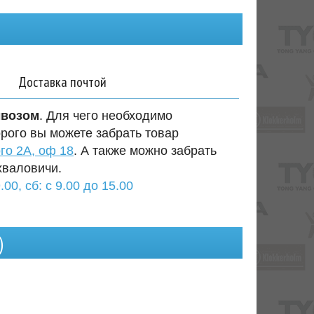
Доставка почтой
ывозом
. Для чего необходимо
орого вы можете забрать товар
го 2А, оф 18
. А также можно забрать
хваловичи.
.00, сб: с 9.00 до 15.00
)