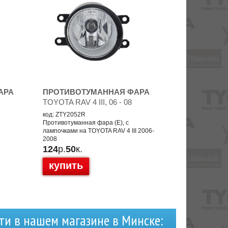
АРА
ПРОТИВОТУМАННАЯ ФАРА
TOYOTA RAV 4 III, 06 - 08
код: ZTY2052R
Противотуманная фара (E), с
лампочками на TOYOTA RAV 4 III 2006-
2008
124
р.
50
к.
купить
ти в нашем магазине в Минске: