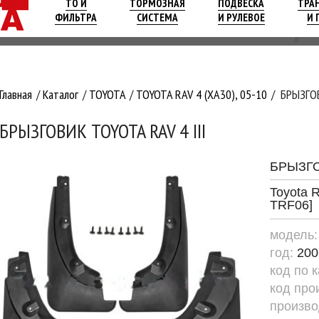
ТО И
ТОРМОЗНАЯ
ПОДВЕСКА
ТРА
ФИЛЬТРА
СИСТЕМА
И РУЛЕВОЕ
И 
Главная
Каталог
TOYOTA
TOYOTA RAV 4 (XA30), 05-10
БРЫЗГОВ
БРЫЗГОВИК TOYOTA RAV 4 III
БРЫЗГ
Toyota R
TRF06]
модель
год:
200
код по 
код про
произво