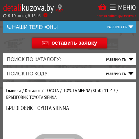
detali
kuzova.by
☰ МЕНЮ
Купить
ТАКЖЕ
ВЫ
заказы online: круглосуточно
в
9-19 пн-пт, 9-15 cб
МОЖЕТЕ
НАШИ ТЕЛЕФОНЫ
1
У
клик
Оставить
НАС
оставить заявку
+375 44 586 05 44
отзыв
ЗАКАЗАТЬ
+375 25 925 8 123
ПОИСК ПО КАТАЛОГУ:
ТО
ТОРМОЗНАЯ
ПОДВЕСКА
ТРАНСМИССИЯ
ДВИГАТЕЛЬ
ЭЛЕКТРИКА
+375
Беларусь
ПОИСК ПО КОДУ:
И
СИСТЕМА
И
И
И
И
+375
ФИЛЬТРА
РУЛЕВОЕ
ПРИВОД
ВЫХЛОП
ОСВЕЩЕНИЕ
Оценить
Главная
Каталог
TOYOTA
TOYOTA SIENNA (XL30), 11 -17
товар
ДОБАВИВ
БРЫЗГОВИК TOYOTA SIENNA
РАСХОДНИКИ
,
БРЫЗГОВИК TOYOTA SIENNA
МАСЛА
И ДРУГИЕ
ЗАПЧАСТИ К
ЗАКАЗУ ЧЕРЕЗ
МЕНЕДЖЕРА