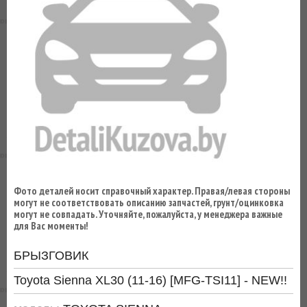
ВЫ
ЭКОНОМИТЕ
НА
ДОСТАВКЕ!
Фото деталей носит справочный характер. Правая/левая стороны
могут не соответствовать описанию запчастей, грунт/оцинковка
могут не совпадать. Уточняйте, пожалуйста, у менеджера важные
для Вас моменты!
БРЫЗГОВИК
Toyota Sienna XL30 (11-16) [MFG-TSI11] - NEW!!