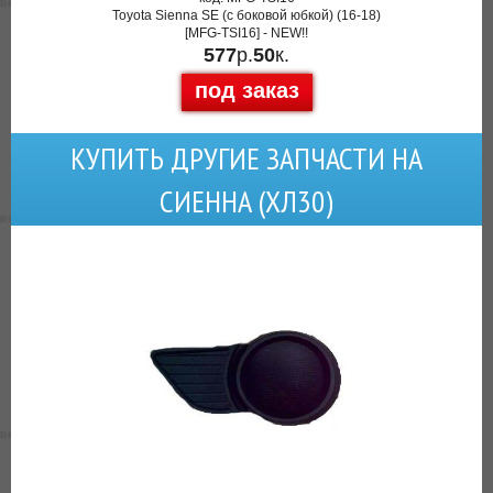
Toyota Sienna SE (с боковой юбкой) (16-18)
[MFG-TSI16] - NEW!!
577
р.
50
к.
под заказ
КУПИТЬ ДРУГИЕ ЗАПЧАСТИ НА
СИЕННА (ХЛ30)