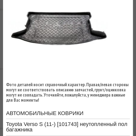
ВЫ
ЭКОНОМИТЕ
НА
ДОСТАВКЕ!
Фото деталей носит справочный характер. Правая/левая стороны
могут не соответствовать описанию запчастей, грунт/оцинковка
могут не совпадать. Уточняйте, пожалуйста, у менеджера важные
для Вас моменты!
АВТОМОБИЛЬНЫЕ КОВРИКИ
Toyota Verso S (11-) [101743] неутопленный пол
багажника