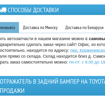
СПОСОБЫ ДОСТАВКИ
амовывоз
Доставка по Минску
Доставка по Беларуси
ить автозапчасти в нашем магазине можно
с самов
дварительно сделать заказ через сайт! Офис, из кот
остоятельно, находится по адресу:
пер. Корженевско
али прямо со склада. Склад находится близ д. Само
рать заказ самостоятельно можно:
пн-пт: с 9.00 до 19
ОТРАЖАТЕЛЬ В ЗАДНИЙ БАМПЕР НА TOYOT
ПРОДАЖИ