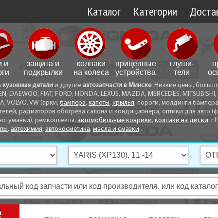
Каталог
Категории
Достав
Доставк
Доставк
и и
защита и
колпаки
прицепные
глуши­
п
Самовы
оги
подкрылки
на колеса
устройства
тели
ос
ь кузовные детали
и другие
автозапчасти в Минске
. Низкие цены, больш
Способ
EN, DAEWOO, FIAT, FORD, HONDA, LEXUS, MAZDA, MERCEDES, MITSUBISHI, 
A, VOLVO, VW (арки,
бампера
,
капоты
,
крылья
, пороги, молдинги бампер
телей, радиаторов обогрева салона и кондиционера, оптики для авто (фа
вотуманки), ремкоплекты,
автомобильные коврики
,
колпаки на диски
: r1
опы
,
автохимия
,
автокосметика
,
масла и смазки
.