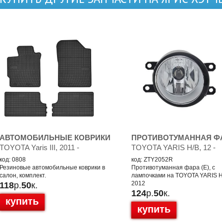
АВТОМОБИЛЬНЫЕ КОВРИКИ
ПРОТИВОТУМАННАЯ Ф
TOYOTA Yaris III, 2011 -
TOYOTA YARIS H/B, 12 -
код: 0808
код: ZTY2052R
Резиновые автомобильные коврики в
Противотуманная фара (E), с
салон, комплект.
лампочками на TOYOTA YARIS H
2012
118
р.
50
к.
124
р.
50
к.
купить
купить