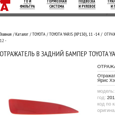
ТО И
ТОРМОЗНАЯ
ПОДВЕСКА
ТРА
ФИЛЬТРА
СИСТЕМА
И РУЛЕВОЕ
И 
Главная
Каталог
TOYOTA
TOYOTA YARIS (XP130), 11 -14
ОТРАЖ
12 -
ОТРАЖАТЕЛЬ В ЗАДНИЙ БАМПЕР TOYOTA YARI
ОТРАЖ
Отражат
Ярис Хэ
модель
год:
201
код по 
оригина