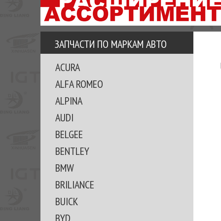
АЗУ
ЕЗ
ЕДЖЕРА
ЗАПЧАСТИ ПО МАРКАМ АВТО
ОМИТЕ
ACURA
ВКЕ!
ALFA ROMEO
ALPINA
AUDI
BELGEE
BENTLEY
BMW
BRILIANCE
BUICK
BYD