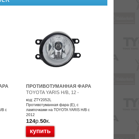
АРА
ПРОТИВОТУМАННАЯ ФАРА
TOYOTA YARIS H/B, 12 -
код: ZTY2052L
Противотуманная фара (E), с
/B с
лампочками на TOYOTA YARIS H/B с
2012
124
р.
50
к.
купить