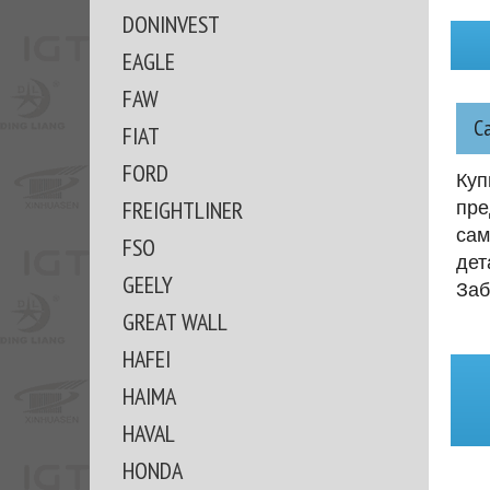
DONINVEST
EAGLE
FAW
С
FIAT
FORD
Куп
FREIGHTLINER
пре
сам
FSO
дет
GEELY
Заб
GREAT WALL
HAFEI
HAIMA
HAVAL
HONDA