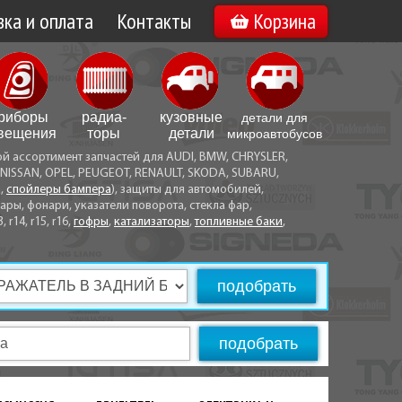
ка и оплата
Контакты
Корзина
а по Минску
Вакансии
а по Беларуси
риборы
радиа­
кузовные
детали для
воз
вещения
торы
детали
микро­автобусов
ой ассортимент запчастей для AUDI, BMW, CHRYSLER,
ы оплаты
NISSAN, OPEL, PEUGEOT, RENAULT, SKODA, SUBARU,
а,
спойлеры бампера
), защиты для автомобилей,
ры, фонари, указатели поворота, стекла фар,
3, r14, r15, r16,
гофры
,
катализаторы
,
топливные баки
,