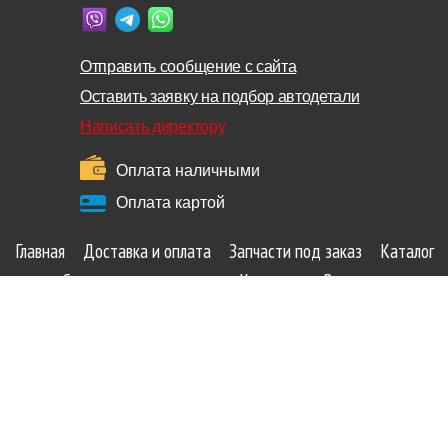
Отправить сообщение с сайта
Оставить заявку на подбор автодетали
Написать директору
Оплата наличными
Оплата картой
Главная
Доставка и оплата
Запчасти под заказ
Каталог
Сопутствующие товары
Контакты
Вакансии
Оформить заказ
Поиск по коду запчасти
Какие автозапчасти лучше купить и почему
Акции и скидки
Автозапчасти по категориям
Все для авто
Карта сайта
Самовывоз:
г. Минск, пер. Корженевского 2А - 18