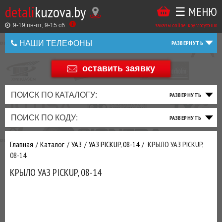
detali
kuzova.by
☰ МЕНЮ
Купить
ТАКЖЕ
ВЫ
заказы online: круглосуточно
в
9-19 пн-пт, 9-15 cб
МОЖЕТЕ
НАШИ ТЕЛЕФОНЫ
1
У
клик
Оставить
НАС
оставить заявку
+375 44 586 05 44
отзыв
ЗАКАЗАТЬ
+375 25 925 8 123
ПОИСК ПО КАТАЛОГУ:
ТО
ТОРМОЗНАЯ
ПОДВЕСКА
ТРАНСМИССИЯ
ДВИГАТЕЛЬ
ЭЛЕКТРИКА
+375
Беларусь
ПОИСК ПО КОДУ:
И
СИСТЕМА
И
И
И
И
+375
ФИЛЬТРА
РУЛЕВОЕ
ПРИВОД
ВЫХЛОП
ОСВЕЩЕНИЕ
Оценить
Главная
Каталог
УАЗ
УАЗ PICKUP, 08-14
КРЫЛО УАЗ PICKUP,
товар
ДОБАВИВ
08-14
РАСХОДНИКИ
,
КРЫЛО УАЗ PICKUP, 08-14
МАСЛА
И ДРУГИЕ
ЗАПЧАСТИ К
ЗАКАЗУ ЧЕРЕЗ
МЕНЕДЖЕРА