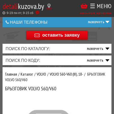
detali
kuzova.by
☰ МЕНЮ
Купить
ТАКЖЕ
ВЫ
заказы online: круглосуточно
в
9-19 пн-пт, 9-15 cб
МОЖЕТЕ
НАШИ ТЕЛЕФОНЫ
1
У
клик
Оставить
НАС
оставить заявку
+375 44 586 05 44
отзыв
ЗАКАЗАТЬ
+375 25 925 8 123
ПОИСК ПО КАТАЛОГУ:
ТО
ТОРМОЗНАЯ
ПОДВЕСКА
ТРАНСМИССИЯ
ДВИГАТЕЛЬ
ЭЛЕКТРИКА
+375
Беларусь
ПОИСК ПО КОДУ:
И
СИСТЕМА
И
И
И
И
+375
ФИЛЬТРА
РУЛЕВОЕ
ПРИВОД
ВЫХЛОП
ОСВЕЩЕНИЕ
Оценить
Главная
Каталог
VOLVO
VOLVO S60-V60 (III), 18-
БРЫЗГОВИК
товар
ДОБАВИВ
VOLVO S60/V60
РАСХОДНИКИ
,
БРЫЗГОВИК VOLVO S60/V60
МАСЛА
И ДРУГИЕ
ЗАПЧАСТИ К
ЗАКАЗУ ЧЕРЕЗ
МЕНЕДЖЕРА