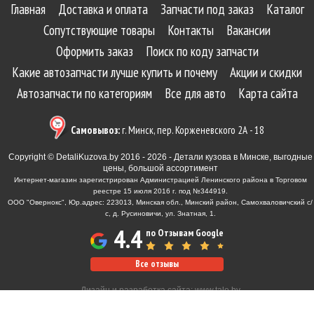
Главная
Доставка и оплата
Запчасти под заказ
Каталог
Сопутствующие товары
Контакты
Вакансии
Оформить заказ
Поиск по коду запчасти
Какие автозапчасти лучше купить и почему
Акции и скидки
Автозапчасти по категориям
Все для авто
Карта сайта
Самовывоз:
г. Минск, пер. Корженевского 2А - 18
Copyright © DetaliKuzova.by 2016 - 2026 - Детали кузова в Минске, выгодные
цены, большой ассортимент
Интернет-магазин зарегистрирован Администрацией Ленинского района в Торговом
реестре 15 июля 2016 г. под №344919.
ООО "Овернокс", Юр.адрес: 223013, Минская обл., Минский район, Самохваловичский с/
с, д. Русиновичи, ул. Знатная, 1.
4.4
по Отзывам Google
Все отзывы
Дизайн и разработка сайта:
www.tale.by