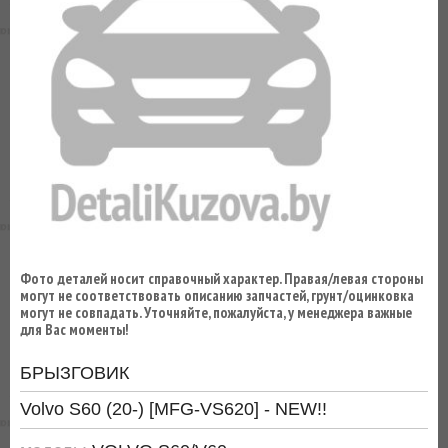
ВЫ
ЭКОНОМИТЕ
НА
ДОСТАВКЕ!
Фото деталей носит справочный характер. Правая/левая стороны
могут не соответствовать описанию запчастей, грунт/оцинковка
могут не совпадать. Уточняйте, пожалуйста, у менеджера важные
для Вас моменты!
БРЫЗГОВИК
Volvo S60 (20-) [MFG-VS620] - NEW!!