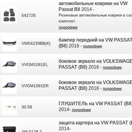
автомобильные коврики на VW
Passat B8
2014 -
542728
Резиновые автомобильные коврики в са
комплект.
подробнее
бампер передний на VW PASSA
VW04239BB(K)
(B8)
2016 -
подробнее
боковое зеркало на VOLKSWAG
VVGM1081EL
PASSAT (B8)
2016 -
подробнее
боковое зеркало на VOLKSWAG
VVGM1081ER
PASSAT (B8)
2016 -
подробнее
ГЛУШИТЕЛЬ на VW PASSAT (B8
30.58
2014-
подробнее
защита картера на VW PASSAT (
2014-
AM.5128.2