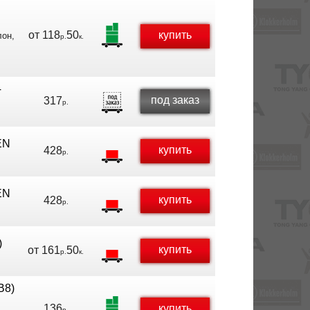
от
118
50
купить
лон,
р.
к.
T
под заказ
317
р.
EN
купить
428
р.
EN
купить
428
р.
)
купить
от
161
50
р.
к.
B8)
136
купить
р.