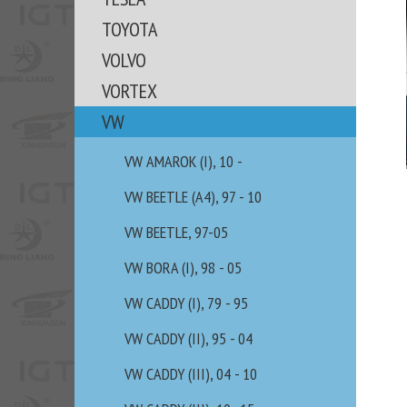
TOYOTA
VOLVO
VORTEX
VW
VW AMAROK (I), 10 -
VW BEETLE (A4), 97 - 10
VW BEETLE, 97-05
VW BORA (I), 98 - 05
VW CADDY (I), 79 - 95
VW CADDY (II), 95 - 04
VW CADDY (III), 04 - 10