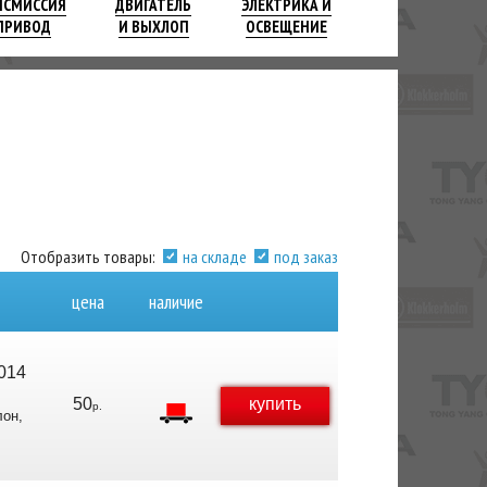
НСМИССИЯ
ДВИГАТЕЛЬ
ЭЛЕКТРИКА И
ПРИВОД
И ВЫХЛОП
ОСВЕЩЕНИЕ
Отобразить товары:
на складе
под заказ
цена
наличие
014
50
купить
р.
лон,