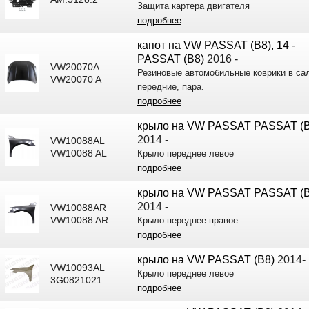
Защита картера двигателя
подробнее
капот на VW PASSAT (B8), 14 -
PASSAT (B8)
2016 -
VW20070A
Резиновые автомобильные коврики в са
VW20070 A
передние, пара.
подробнее
крыло на VW PASSAT PASSAT (B
2014 -
VW10088AL
VW10088 AL
Крыло переднее левое
подробнее
крыло на VW PASSAT PASSAT (B
2014 -
VW10088AR
VW10088 AR
Крыло переднее правое
подробнее
крыло на VW PASSAT (B8)
2014-
VW10093AL
Крыло переднее левое
3G0821021
подробнее