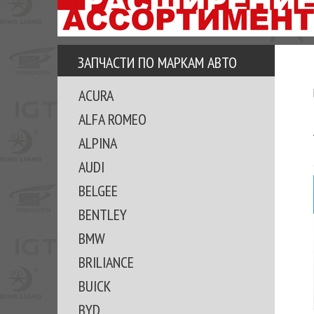
АЗУ
ЕЗ
ЕДЖЕРА
ЗАПЧАСТИ ПО МАРКАМ АВТО
ОМИТЕ
ACURA
ВКЕ!
ALFA ROMEO
ALPINA
AUDI
BELGEE
BENTLEY
BMW
BRILIANCE
BUICK
BYD