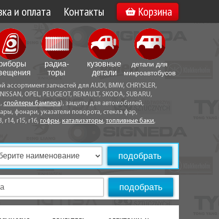
ка и оплата
Контакты
Корзина
а по Минску
Вакансии
а по Беларуси
риборы
радиа­
кузовные
детали для
воз
вещения
торы
детали
микро­автобусов
ой ассортимент запчастей для AUDI, BMW, CHRYSLER,
ы оплаты
NISSAN, OPEL, PEUGEOT, RENAULT, SKODA, SUBARU,
а,
спойлеры бампера
), защиты для автомобилей,
ры, фонари, указатели поворота, стекла фар,
3, r14, r15, r16,
гофры
,
катализаторы
,
топливные баки
,