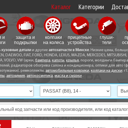
Каталог
Категории
Достав
Доставк
Доставк
и и
защита и
колпаки
прицепные
глуши­
п
Самовы
оги
подкрылки
на колеса
устройства
тели
ос
ь кузовные детали
и другие
автозапчасти в Минске
. Низкие цены, больш
Способ
EN, DAEWOO, FIAT, FORD, HONDA, LEXUS, MAZDA, MERCEDES, MITSUBISHI, 
A, VOLVO, VW (арки,
бампера
,
капоты
,
крылья
, пороги, молдинги бампер
телей, радиаторов обогрева салона и кондиционера, оптики для авто (фа
вотуманки), ремкоплекты,
автомобильные коврики
,
колпаки на диски
: r1
опы
,
автохимия
,
автокосметика
,
масла и смазки
.