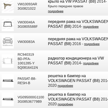
крыло на VW PASSAT (B8)
2014-
VW10093AR
Крыло переднее правое
3G0821022
подробнее
передняя рама на VOLKSWAGE
VW30046A
PASSAT (B8)
2014-
3G0805588F
подробнее
передняя рама на VOLKSWAGE
VW30083A
PASSAT (B8)
2016 -
подробнее
RC940319
радиатор кондиционера на VW
BD-PFA-
PASSAT (B8)
2014-
1001285-Y
подробнее
5Q0816411N
решетка в бампер на
PASSAT-B8-
VOLKSWAGEN PASSAT (B8)
201
RESH-B
2020
подробнее
решетка в бампер на
VG095000G1100
VOLKSWAGEN PASSAT (B8)
201
3G08536779B9
2020
подробнее