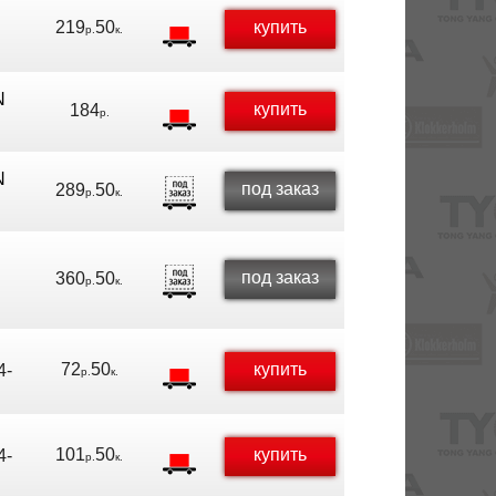
219
50
купить
р.
к.
N
купить
184
р.
N
под заказ
289
50
р.
к.
под заказ
360
50
р.
к.
72
50
купить
4-
р.
к.
101
50
купить
4-
р.
к.