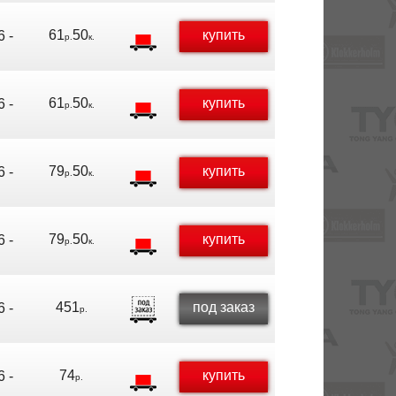
61
50
купить
 -
р.
к.
61
50
купить
 -
р.
к.
79
50
купить
 -
р.
к.
79
50
купить
 -
р.
к.
451
под заказ
 -
р.
74
купить
 -
р.