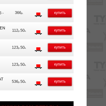
366
купить
 -
р.
GEN
купить
112
50
р.
к.
купить
123
50
р.
к.
купить
123
50
р.
к.
AT
купить
536
50
р.
к.