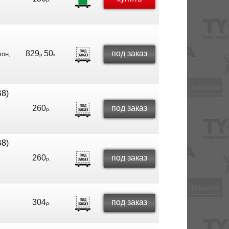
829
50
под заказ
лон,
р.
к.
8)
260
под заказ
р.
8)
260
под заказ
р.
304
под заказ
р.