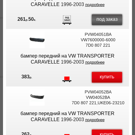
CARAVELLE
1996-2003
подробнее
под заказ
261
50
р.
к.
PVW04051BA
VW7600000-6000
7D0 807 221
бампер передний на VW TRANSPORTER
CARAVELLE
1996-2003
подробнее
купить
383
р.
PVW04052BA
VW04052BA
7D0 807 221,UKE06-23210
бампер передний на VW TRANSPORTER
CARAVELLE
1996-2003
подробнее
купить
262
р.