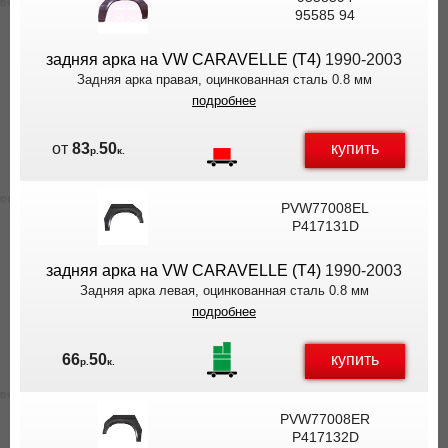
95585 94
задняя арка на VW CARAVELLE (T4)
1990-2003
Задняя арка правая, оцинкованная сталь 0.8 мм
подробнее
купить
от
83
50
р.
к.
PVW77008EL
P417131D
задняя арка на VW CARAVELLE (T4)
1990-2003
Задняя арка левая, оцинкованная сталь 0.8 мм
подробнее
купить
66
50
р.
к.
PVW77008ER
P417132D