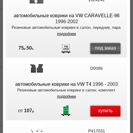
ВЫ
ЭКОНОМИТЕ
автомобильные коврики на VW CARAVELLE-96
НА
1996-2002
ДОСТАВКЕ!
Резиновые автомобильные коврики в салон, передние, пара.
подробнее
под заказ
75
50
р.
к.
D0086
автомобильные коврики на VW T4
1996 - 2003
Резиновые автомобильные коврики в салон, комплект.
подробнее
купить
от
107
р.
P417031