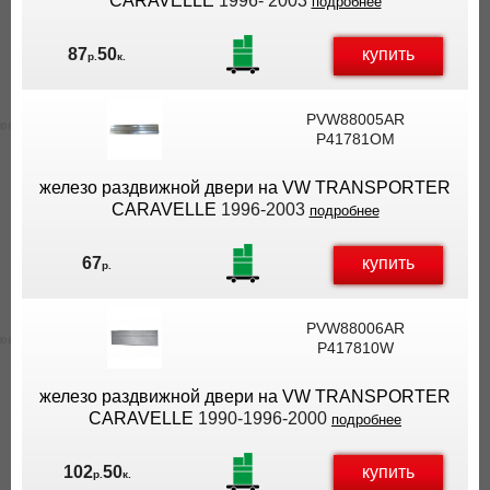
CARAVELLE
1996- 2003
подробнее
купить
87
50
р.
к.
PVW88005AR
P41781OM
железо раздвижной двери на VW TRANSPORTER
CARAVELLE
1996-2003
подробнее
купить
67
р.
PVW88006AR
P417810W
железо раздвижной двери на VW TRANSPORTER
CARAVELLE
1990-1996-2000
подробнее
купить
102
50
р.
к.