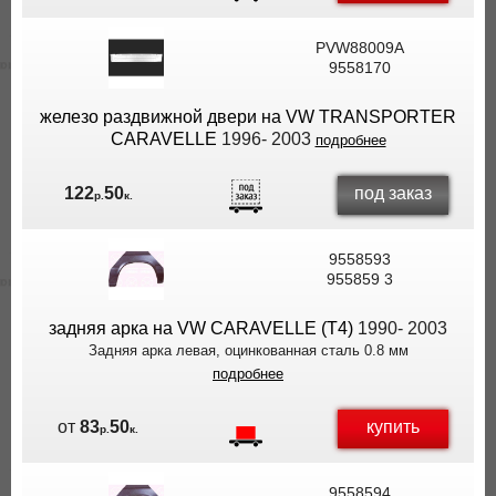
PVW88009A
9558170
железо раздвижной двери на VW TRANSPORTER
CARAVELLE
1996- 2003
подробнее
под заказ
122
50
р.
к.
9558593
955859 3
задняя арка на VW CARAVELLE (T4)
1990- 2003
Задняя арка левая, оцинкованная сталь 0.8 мм
подробнее
купить
от
83
50
р.
к.
9558594