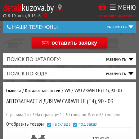
detali
kuzova.by
☰ МЕНЮ
Купить
ТАКЖЕ
ВЫ
заказы online: круглосуточно
в
9-19 пн-пт, 9-15 cб
МОЖЕТЕ
НАШИ ТЕЛЕФОНЫ
1
У
клик
НАС
оставить заявку
+375 44 586 05 44
ЗАКАЗАТЬ
+375 25 925 8 123
ПОИСК ПО КАТАЛОГУ:
ТО
ТОРМОЗНАЯ
ПОДВЕСКА
ТРАНСМИССИЯ
ДВИГАТЕЛЬ
ЭЛЕКТРИКА
+375
Беларусь
ПОИСК ПО КОДУ:
И
СИСТЕМА
И
И
И
И
+375
ФИЛЬТРА
РУЛЕВОЕ
ПРИВОД
ВЫХЛОП
ОСВЕЩЕНИЕ
Главная
Каталог запчастей
VW
VW CARAVELLE (T4), 90 - 03
ДОБАВИВ
АВТОЗАПЧАСТИ ДЛЯ VW CARAVELLE (T4), 90 - 03
РАСХОДНИКИ
,
МАСЛА
И ДРУГИЕ
Страница 1 из 3 На странице: 1 - 30 товаров. Всего 86 товаров
ЗАПЧАСТИ К
Отобразить товары:
на складе
под заказ
ЗАКАЗУ ЧЕРЕЗ
МЕНЕДЖЕРА
1024242