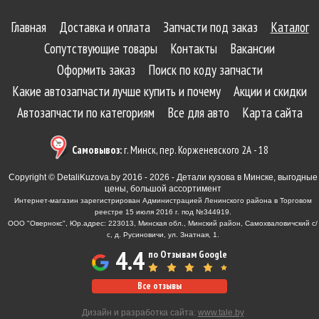
Главная
Доставка и оплата
Запчасти под заказ
Каталог
Сопутствующие товары
Контакты
Вакансии
Оформить заказ
Поиск по коду запчасти
Какие автозапчасти лучше купить и почему
Акции и скидки
Автозапчасти по категориям
Все для авто
Карта сайта
Самовывоз:
г. Минск, пер. Корженевского 2А - 18
Copyright © DetaliKuzova.by 2016 - 2026 - Детали кузова в Минске, выгодные
цены, большой ассортимент
Интернет-магазин зарегистрирован Администрацией Ленинского района в Торговом
реестре 15 июля 2016 г. под №344919.
ООО "Овернокс", Юр.адрес: 223013, Минская обл., Минский район, Самохваловичский с/
с, д. Русиновичи, ул. Знатная, 1.
4.4
по Отзывам Google
Все отзывы
Дизайн и разработка сайта:
www.tale.by