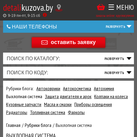
detali
kuzova.by
☰ МЕНЮ
Купить
ТАКЖЕ
ВЫ
заказы online: круглосуточно
в
9-19 пн-пт, 9-15 cб
МОЖЕТЕ
НАШИ ТЕЛЕФОНЫ
1
У
клик
НАС
оставить заявку
+375 44 586 05 44
ЗАКАЗАТЬ
+375 25 925 8 123
ПОИСК ПО КАТАЛОГУ:
ДОБАВИВ
+375
Беларусь
ПОИСК ПО КОДУ:
РАСХОДНИКИ
,
+375
МАСЛА
И ДРУГИЕ
Рубрики блога:
Автоковрики
Автокосметика
Автохимия
ЗАПЧАСТИ К
Выхлопная система
Защита двигателя и арок
Колпаки на колеса
ЗАКАЗУ ЧЕРЕЗ
Кузовные запчасти
Масла и смазки
Приборы освещения
МЕНЕДЖЕРА
Радиаторы
Топливная система
Фаркопы
ВЫ
Главная
Рубрики блога
Выхлопная система
ЭКОНОМИТЕ
НА
ВЫХЛОПНАЯ СИСТЕМА