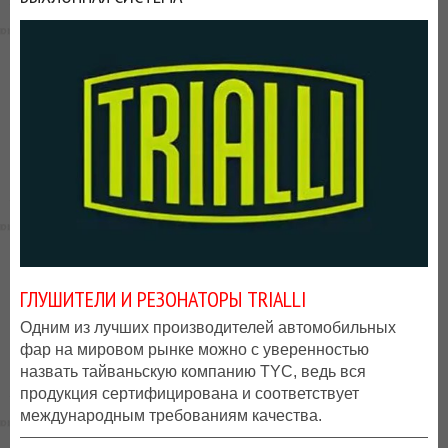
ДОСТАВКЕ!
ГЛУШИТЕЛИ И РЕЗОНАТОРЫ TRIALLI
Одним из лучших производителей автомобильных
фар на мировом рынке можно с уверенностью
назвать тайваньскую компанию TYC, ведь вся
продукция сертифицирована и соответствует
международным требованиям качества.